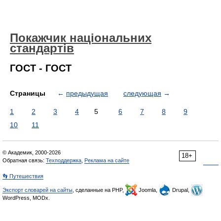
Покажчик національних
стандартів
ГОСТ - ГОСТ
Страницы
←
предыдущая
следующая
→
1
2
3
4
5
6
7
8
9
10
11
© Академик, 2000-2026
18+
Обратная связь:
Техподдержка
,
Реклама на сайте
👣 Путешествия
Экспорт словарей на сайты
, сделанные на PHP,
Joomla,
Drupal,
WordPress, MODx.